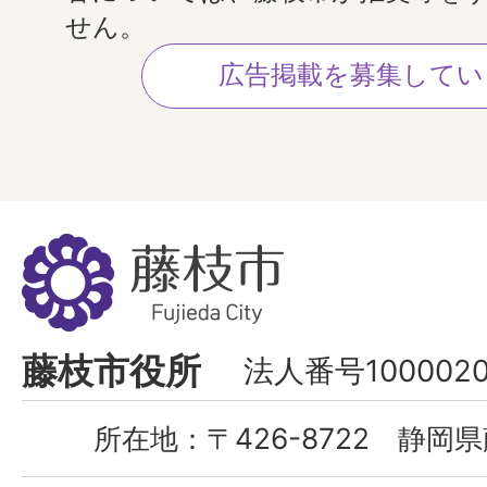
せん。
広告掲載を募集してい
藤
枝
市
Fujieda
藤枝市役所
法人番号1000020
City
所在地：
〒426-8722 静岡県