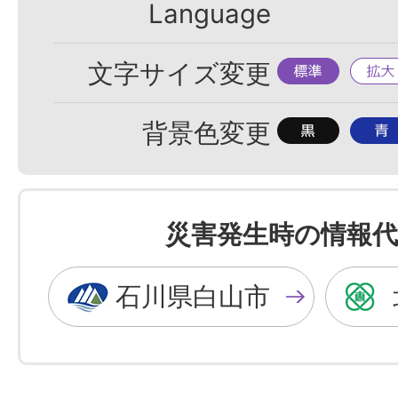
Language
標
拡
文字サイズ変更
準
大
背
背
背景色変更
景
景
色
色
を
を
災害発生時の情報代
黒
青
色
色
石川県白山市
に
に
す
す
る
る