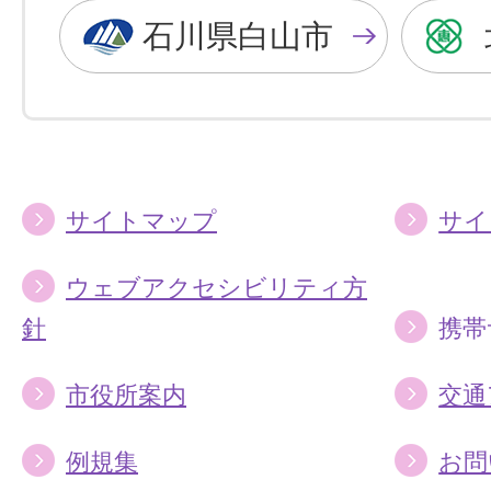
色
色
石川県白山市
に
に
す
す
る
る
サイトマップ
サイ
ウェブアクセシビリティ方
針
携帯
市役所案内
交通
例規集
お問