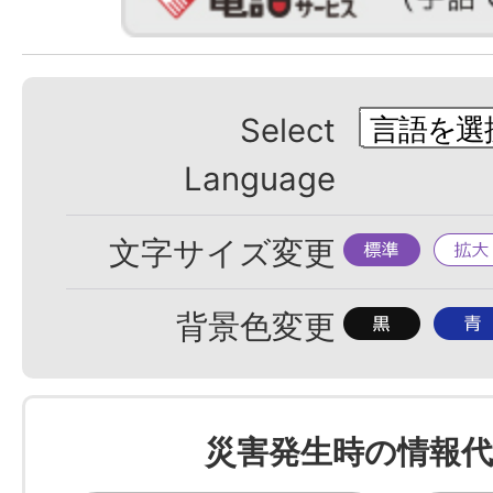
Select
Language
標
拡
文字サイズ変更
準
大
背
背
背景色変更
景
景
色
色
を
を
災害発生時の情報代
黒
青