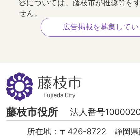
容については、藤枝市が推奨等を
せん。
広告掲載を募集してい
藤
枝
市
Fujieda
藤枝市役所
法人番号1000020
City
所在地：
〒426-8722 静岡県