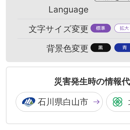
Language
標
拡
文字サイズ変更
準
大
背
背
背景色変更
景
景
色
色
を
を
災害発生時の情報代
黒
青
色
色
石川県白山市
に
に
す
す