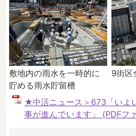
敷地内の雨水を一時的に
9街区
貯める雨水貯留槽
★中活ニュース＞673「いよ
事が進んでいます」 (PDFファイ