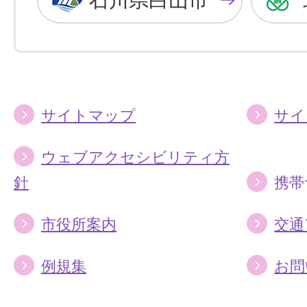
に
に
す
す
る
る
サイトマップ
サイ
ウェブアクセシビリティ方
針
携帯
市役所案内
交通
例規集
お問