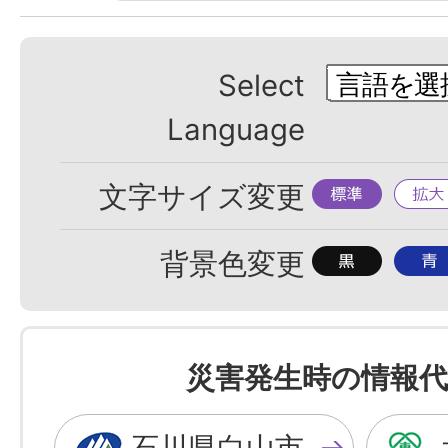
Select
Language
標
拡
文字サイズ変更
準
大
背
背
背景色変更
景
景
色
色
を
を
災害発生時の情報代
黒
青
色
色
石川県白山市