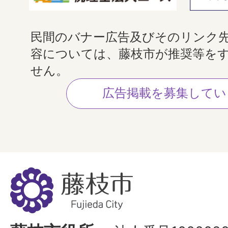
民間のバナー広告及びそのリンク
容については、藤枝市が推奨等を
せん。
広告掲載を募集してい
藤
枝
市
Fujieda