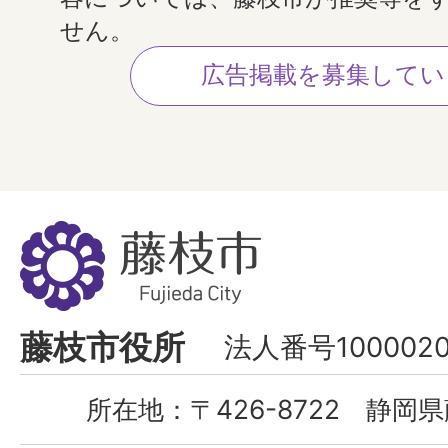
せん。
広告掲載を募集してい
藤
枝
市
Fujieda
藤枝市役所
法人番号1000020
City
所在地：
〒426-8722 静岡県