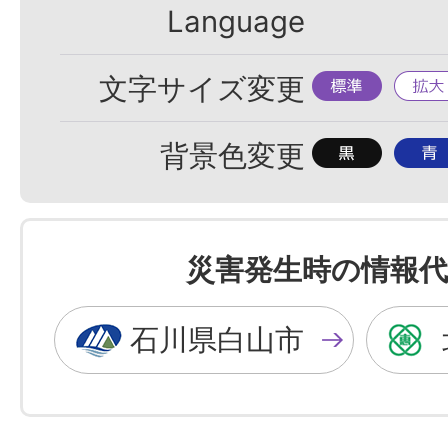
Language
標
拡
文字サイズ変更
準
大
背
背
背景色変更
景
景
色
色
を
を
災害発生時の情報代
黒
青
色
色
石川県白山市
に
に
す
す
る
る