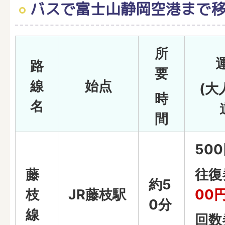
バスで富士山静岡空港まで
所
路
要
線
始点
(大
時
名
間
50
藤
往復
約5
枝
JR藤枝駅
00
0分
線
回数