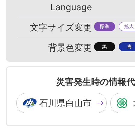
Language
標
拡
文字サイズ変更
準
大
背
背
背景色変更
景
景
色
色
を
を
災害発生時の情報代
黒
青
色
色
石川県白山市
に
に
す
す
る
る