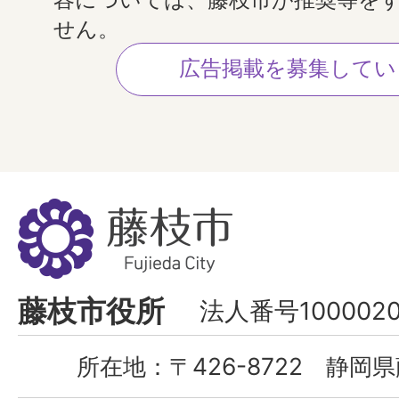
せん。
広告掲載を募集してい
藤
枝
市
Fujieda
藤枝市役所
法人番号1000020
City
所在地：
〒426-8722 静岡県