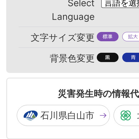
Select
Language
標
拡
文字サイズ変更
準
大
背
背
背景色変更
景
景
色
色
を
を
災害発生時の情報代
黒
青
色
色
石川県白山市
に
に
す
す