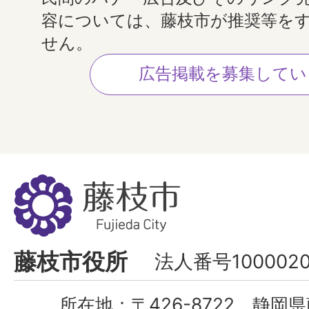
容については、藤枝市が推奨等を
せん。
広告掲載を募集してい
藤
枝
市
Fujieda
藤枝市役所
法人番号1000020
City
所在地：
〒426-8722 静岡県