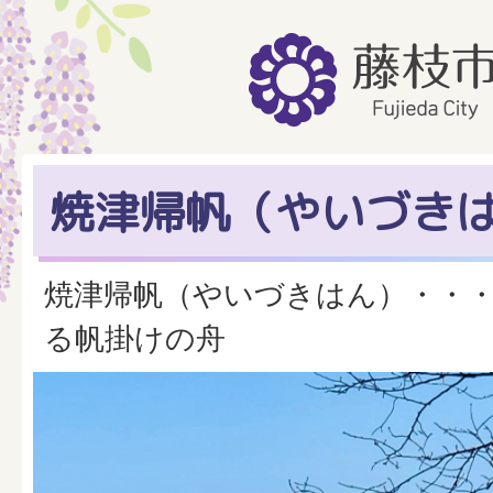
焼津帰帆（やいづき
焼津帰帆（やいづきはん）・・
る帆掛けの舟