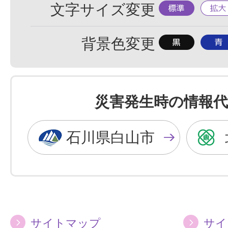
標
拡
文字サイズ変更
準
大
背
背
背景色変更
景
景
色
色
を
を
災害発生時の情報代
黒
青
色
色
石川県白山市
に
に
す
す
る
る
サイトマップ
サイ