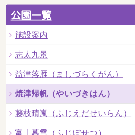
公園一覧
施設案内
志太九景
益津落雁（ましづらくがん）
焼津帰帆（やいづきはん）
藤枝晴嵐（ふじえだせいらん）
富士暮雪（ふじぼせつ）