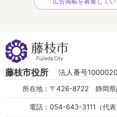
広告掲載を募集してい
藤
枝
市
Fujieda
藤枝市役所
法人番号1000020
City
所在地：
〒426-8722 静岡県
電話：
054-643-3111（代