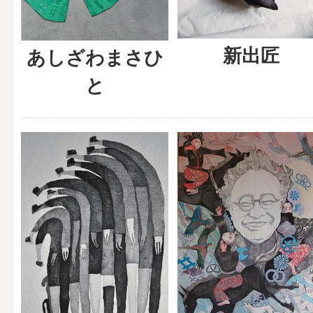
新出匠
あしざわまさひ
と