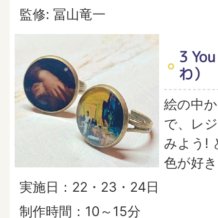
監修: 冨山竜一
3 Y
わ）
絵の中か
で、レジ
みよう!
色が好き
実施日：22・23・24日
制作時間：10～15分