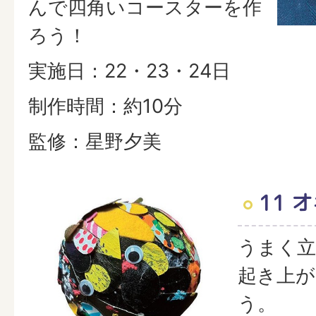
んで四角いコースターを作
ろう！
実施日：22・23・24日
制作時間：約10分
監修：星野夕美
11 
うまく立
起き上が
う。