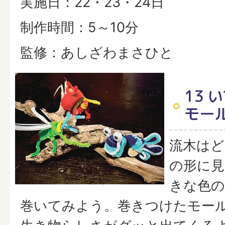
実施日：22・23・24日
制作時間：5～10分
監修：あしざわまさひと
13 
モール
流木はど
の形に見
きな色
巻いてみよう。巻きつけたモー