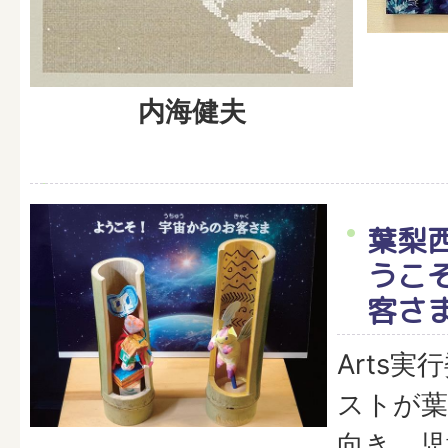
内海健夫
葉梨
うこ
客さ
Arts
ストが葉
向き、児