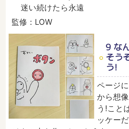
迷い続けたら永遠
監修：LOW
9 な
そう
う!
ページ
から想像
う!こと
ッケーだ