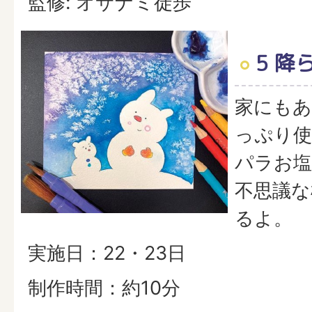
監修: オサナミ徒歩
5 降
家にもあ
っぷり使
パラお
不思議な
るよ。
実施日：22・23日
制作時間：約10分