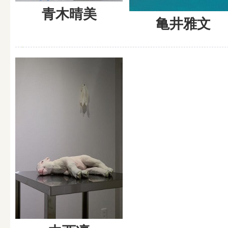
青木晴美
亀井雅文