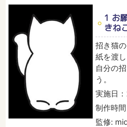
1 お
きね
招き猫の
紙を渡し
自分の招
う。
実施日：
制作時間
監修: mi