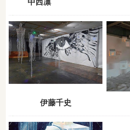
中西凛
伊藤千史