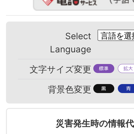
Select
Language
標
拡
文字サイズ変更
準
大
背
背
背景色変更
景
景
色
色
を
を
災害発生時の情報代
黒
青