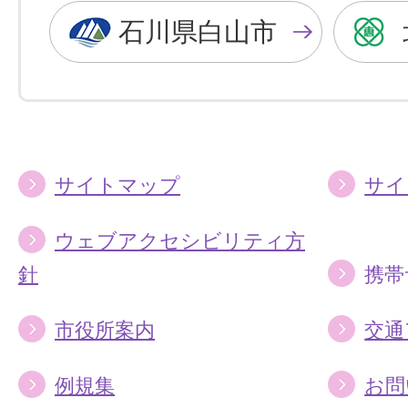
色
色
石川県白山市
に
に
す
す
る
る
サイトマップ
サイ
ウェブアクセシビリティ方
針
携帯
市役所案内
交通
例規集
お問