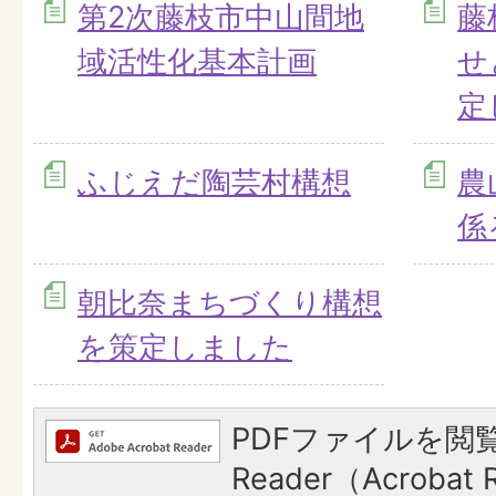
第2次藤枝市中山間地
藤
域活性化基本計画
せ
定
ふじえだ陶芸村構想
農
係
朝比奈まちづくり構想
を策定しました
PDFファイルを閲覧
Reader（Acroba