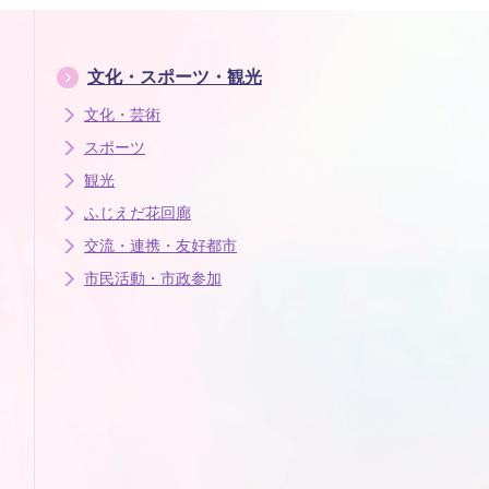
文化・スポーツ・観光
文化・芸術
スポーツ
観光
ふじえだ花回廊
交流・連携・友好都市
市民活動・市政参加