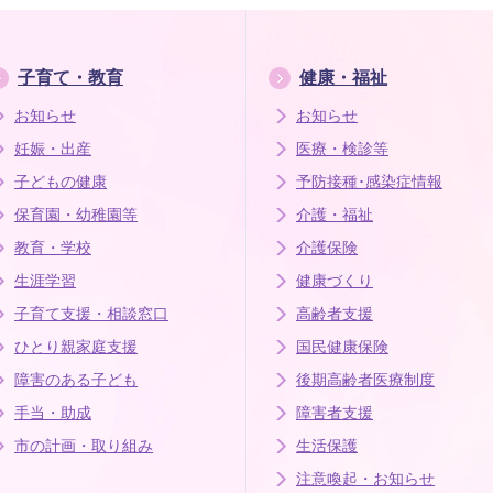
子育て・教育
健康・福祉
お知らせ
お知らせ
妊娠・出産
医療・検診等
子どもの健康
予防接種･感染症情報
保育園・幼稚園等
介護・福祉
教育・学校
介護保険
生涯学習
健康づくり
子育て支援・相談窓口
高齢者支援
ひとり親家庭支援
国民健康保険
障害のある子ども
後期高齢者医療制度
手当・助成
障害者支援
市の計画・取り組み
生活保護
注意喚起・お知らせ