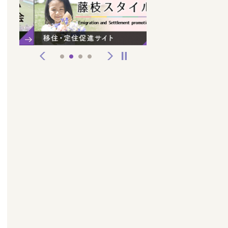
前へ
次へ
停止
1
2
3
4