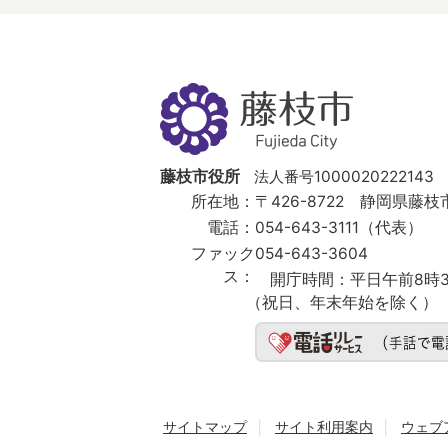
藤
枝
市
Fujieda
City
藤枝市役所
法人番号1000020222143
所在地：
〒426-8722 静岡県藤枝市
電話：
054-643-3111（代表）
ファック
054-643-3604
ス：
開庁時間：
平日午前8時3
（祝日、年末年始を除く）
サイトマップ
サイト利用案内
ウェブ