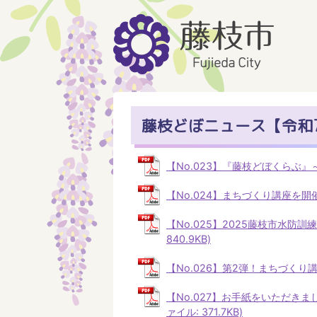
藤枝どぼニュース【令和
【No.023】『藤枝どぼくらぶ』～令
【No.024】まちづくり講座を開催！
【No.025】2025藤枝市水防訓
840.9KB)
【No.026】第2弾！まちづくり講
【No.027】お手紙をいただき
ァイル: 371.7KB)