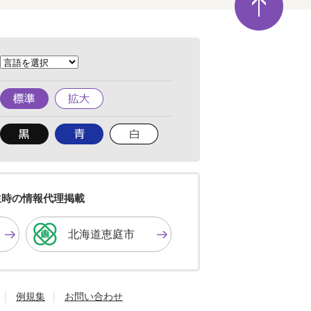
ー
ジ
の
先
頭
へ
標
拡
準
大
背
背
背
景
景
景
色
色
色
を
を
を
黒
青
白
色
色
色
生時の情報代理掲載
に
に
に
す
す
す
北海道恵庭市
る
る
る
例規集
お問い合わせ