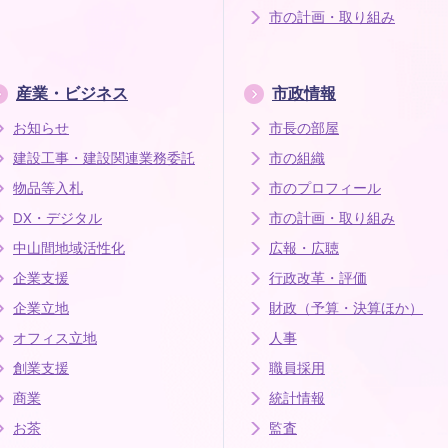
市の計画・取り組み
産業・ビジネス
市政情報
お知らせ
市長の部屋
建設工事・建設関連業務委託
市の組織
物品等入札
市のプロフィール
DX・デジタル
市の計画・取り組み
中山間地域活性化
広報・広聴
企業支援
行政改革・評価
企業立地
財政（予算・決算ほか）
オフィス立地
人事
創業支援
職員採用
商業
統計情報
お茶
監査