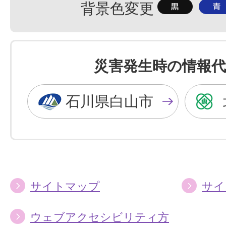
背
背
背景色変更
景
景
色
色
を
を
災害発生時の情報代
黒
青
色
色
石川県白山市
に
に
す
す
る
る
サイトマップ
サイ
ウェブアクセシビリティ方