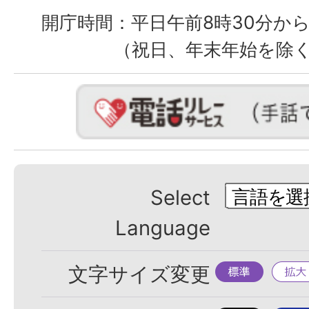
開庁時間：
平日午前8時30分から
（祝日、年末年始を除
Select
Language
標
拡
文字サイズ変更
準
大