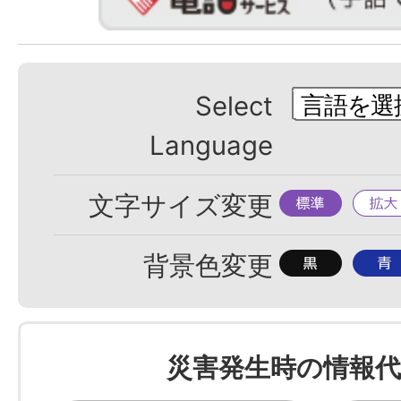
Select
Language
標
拡
文字サイズ変更
準
大
背
背
背景色変更
景
景
色
色
を
を
災害発生時の情報代
黒
青