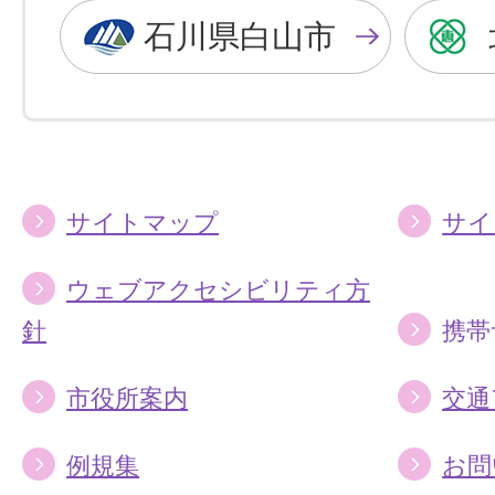
色
色
石川県白山市
に
に
す
す
る
る
サイトマップ
サイ
ウェブアクセシビリティ方
針
携帯
市役所案内
交通
例規集
お問