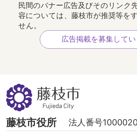
民間のバナー広告及びそのリンク
容については、藤枝市が推奨等を
せん。
広告掲載を募集してい
藤
枝
市
Fujieda
藤枝市役所
法人番号1000020
City