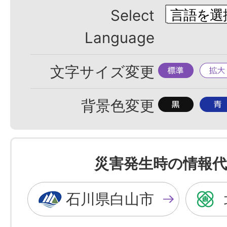
Select
Language
標
拡
文字サイズ変更
準
大
背
背
背景色変更
景
景
色
色
を
を
災害発生時の情報代
黒
青
色
色
石川県白山市
に
に