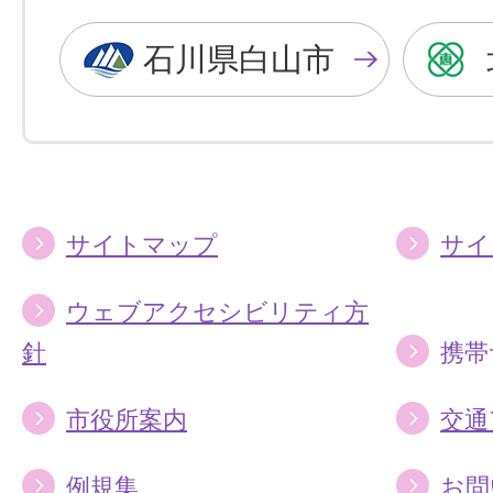
黒
青
色
色
石川県白山市
に
に
す
す
る
る
サイトマップ
サイ
ウェブアクセシビリティ方
針
携帯
市役所案内
交通
例規集
お問