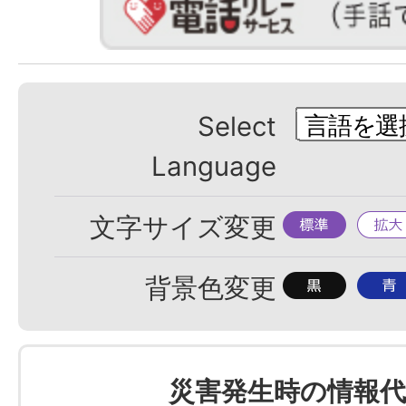
Select
Language
標
拡
文字サイズ変更
準
大
背
背
背景色変更
景
景
色
色
を
を
災害発生時の情報代