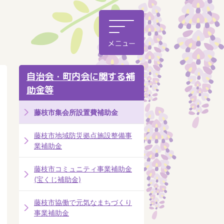
自治会・町内会に関する補
助金等
藤枝市集会所設置費補助金
藤枝市地域防災拠点施設整備事
業補助金
藤枝市コミュニティ事業補助金
(宝くじ補助金)
藤枝市協働で元気なまちづくり
事業補助金