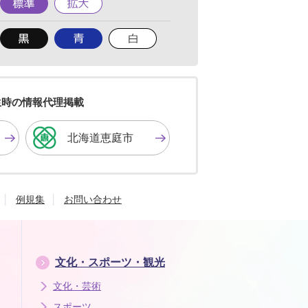
準
大
背
背
背
景
景
景
色
色
色
を
を
を
黒
青
白
色
色
色
生時の情報代理掲載
に
に
に
す
す
す
北海道恵庭市
る
る
る
例規集
お問い合わせ
文化・スポーツ・観光
文化・芸術
スポーツ