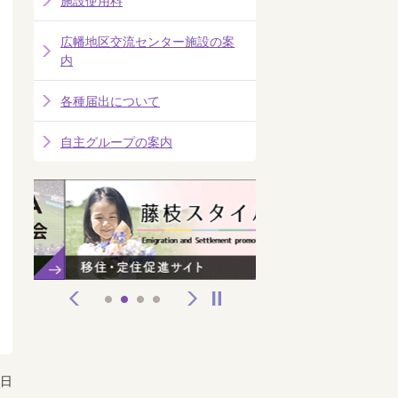
施設使用料
広幡地区交流センター施設の案
内
各種届出について
自主グループの案内
前へ
次へ
停止
1
2
3
4
5日