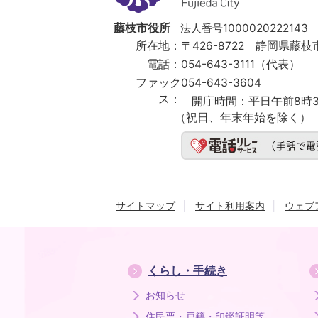
Fujieda
City
藤枝市役所
法人番号1000020222143
所在地：
〒426-8722 静岡県藤枝市
電話：
054-643-3111（代表）
ファック
054-643-3604
ス：
開庁時間：
平日午前8時3
（祝日、年末年始を除く）
サイトマップ
サイト利用案内
ウェブ
くらし・手続き
お知らせ
住民票・戸籍・印鑑証明等