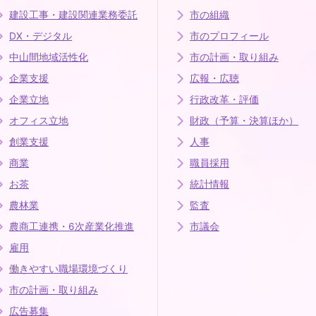
建設工事・建設関連業務委託
市の組織
DX・デジタル
市のプロフィール
中山間地域活性化
市の計画・取り組み
企業支援
広報・広聴
企業立地
行政改革・評価
オフィス立地
財政（予算・決算ほか）
創業支援
人事
商業
職員採用
お茶
統計情報
農林業
監査
農商工連携・6次産業化推進
市議会
雇用
働きやすい職場環境づくり
市の計画・取り組み
広告募集