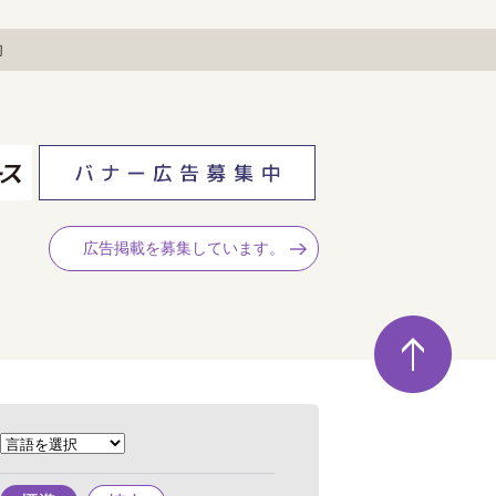
却
広告掲載を募集しています。
ペ
ー
ジ
の
先
頭
へ
標
拡