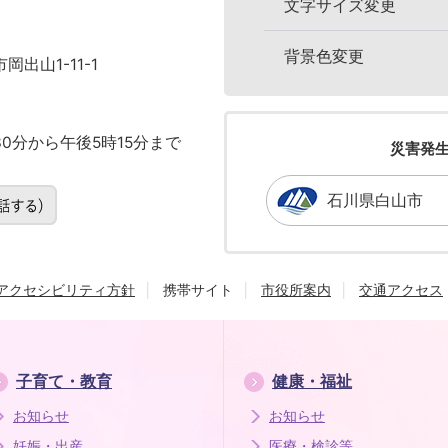
文字サイズ変更
背景色変更
岡出山1-11-1
0分から午後5時15分まで
災害発
石川県白山市
アクセシビリティ方針
携帯サイト
市役所案内
交通アクセス
子育て・教育
健康・福祉
お知らせ
お知らせ
妊娠・出産
医療・検診等