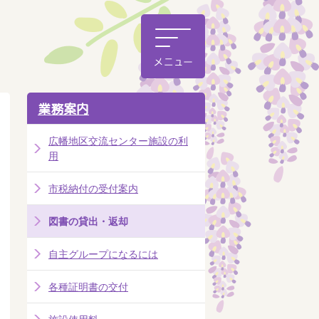
業務案内
広幡地区交流センター施設の利
用
市税納付の受付案内
図書の貸出・返却
自主グループになるには
各種証明書の交付