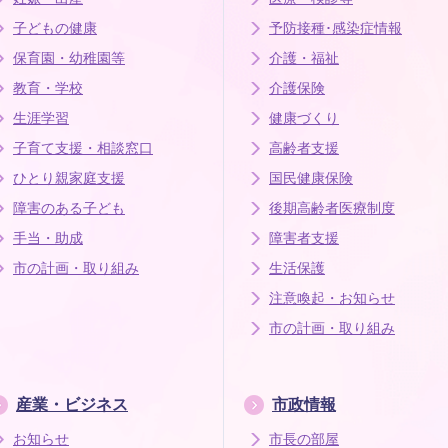
子どもの健康
予防接種･感染症情報
保育園・幼稚園等
介護・福祉
教育・学校
介護保険
生涯学習
健康づくり
子育て支援・相談窓口
高齢者支援
ひとり親家庭支援
国民健康保険
障害のある子ども
後期高齢者医療制度
手当・助成
障害者支援
市の計画・取り組み
生活保護
注意喚起・お知らせ
市の計画・取り組み
産業・ビジネス
市政情報
お知らせ
市長の部屋