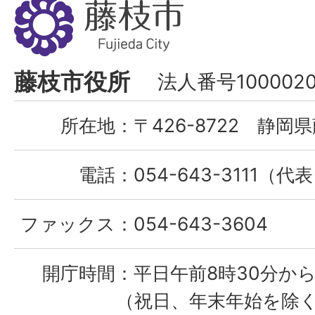
藤
枝
市
Fujieda
藤枝市役所
法人番号1000020
City
所在地：
〒426-8722 静岡県
電話：
054-643-3111（代
ファックス：
054-643-3604
開庁時間：
平日午前8時30分から
（祝日、年末年始を除