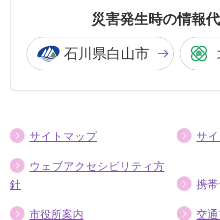
を
を
災害発生時の情報代
黒
青
色
色
石川県白山市
に
に
す
す
る
る
サイトマップ
サイ
ウェブアクセシビリティ方
針
携帯
市役所案内
交通