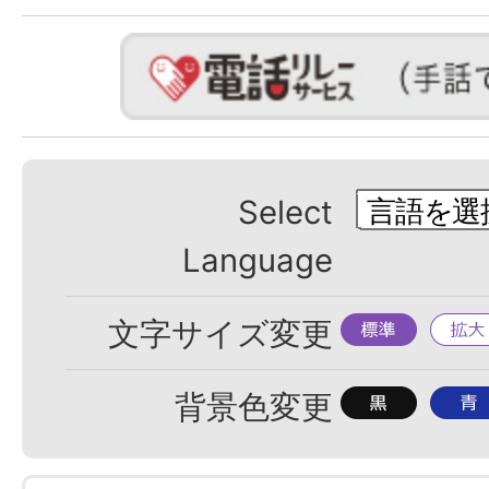
Select
Language
標
拡
文字サイズ変更
準
大
背
背
背景色変更
景
景
色
色