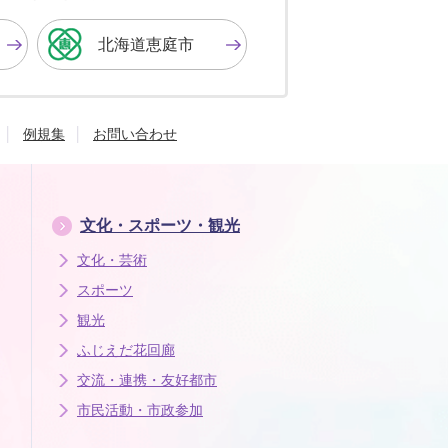
に
に
に
す
す
す
北海道恵庭市
る
る
る
例規集
お問い合わせ
文化・スポーツ・観光
文化・芸術
スポーツ
観光
ふじえだ花回廊
交流・連携・友好都市
市民活動・市政参加