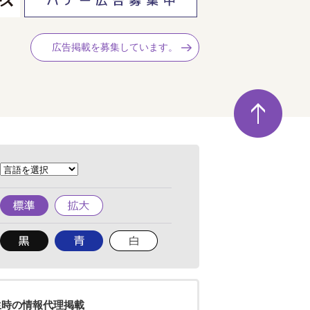
広告掲載を募集しています。
ペ
ー
ジ
の
先
頭
へ
標
拡
準
大
背
背
背
景
景
景
色
色
色
を
を
を
黒
青
白
色
色
色
生時の情報代理掲載