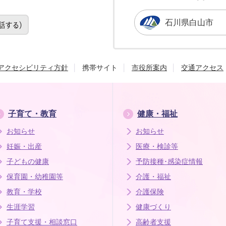
石川県白山市
アクセシビリティ方針
携帯サイト
市役所案内
交通アクセス
子育て・教育
健康・福祉
お知らせ
お知らせ
妊娠・出産
医療・検診等
子どもの健康
予防接種･感染症情報
保育園・幼稚園等
介護・福祉
教育・学校
介護保険
生涯学習
健康づくり
子育て支援・相談窓口
高齢者支援