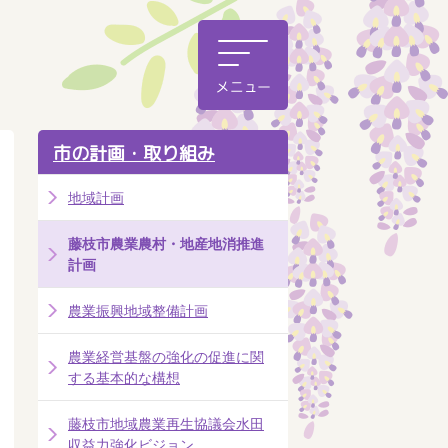
市の計画・取り組み
地域計画
藤枝市農業農村・地産地消推進
計画
農業振興地域整備計画
農業経営基盤の強化の促進に関
する基本的な構想
藤枝市地域農業再生協議会水田
収益力強化ビジョン