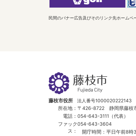
民間のバナー広告及びそのリンク先ホームペ
藤
枝
市
Fujieda
City
藤枝市役所
法人番号1000020222143
所在地：
〒426-8722 静岡県藤枝市
電話：
054-643-3111（代表）
ファック
054-643-3604
ス：
開庁時間：
平日午前8時3