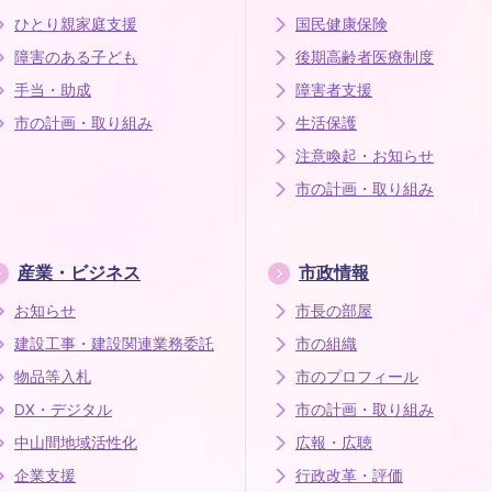
ひとり親家庭支援
国民健康保険
障害のある子ども
後期高齢者医療制度
手当・助成
障害者支援
市の計画・取り組み
生活保護
注意喚起・お知らせ
市の計画・取り組み
産業・ビジネス
市政情報
お知らせ
市長の部屋
建設工事・建設関連業務委託
市の組織
物品等入札
市のプロフィール
DX・デジタル
市の計画・取り組み
中山間地域活性化
広報・広聴
企業支援
行政改革・評価