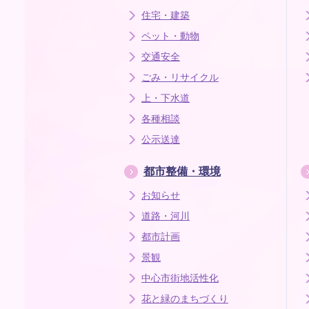
住宅・建築
ペット・動物
交通安全
ごみ・リサイクル
上・下水道
各種相談
公示送達
都市整備・環境
お知らせ
道路・河川
都市計画
景観
中心市街地活性化
花と緑のまちづくり