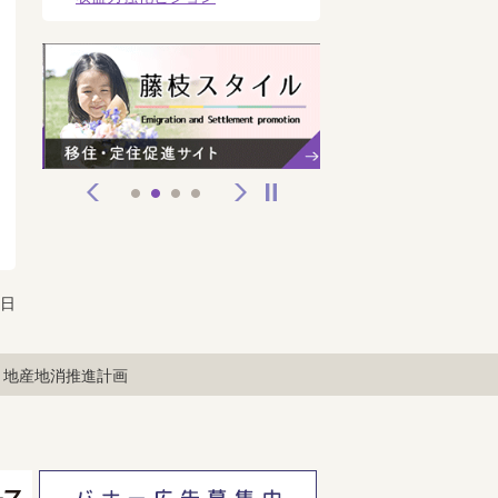
前へ
次へ
停止
1
2
3
4
1日
・地産地消推進計画