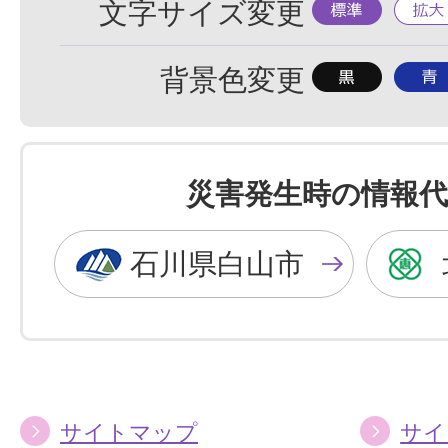
標
拡
文字サイズ変更
準
大
背
背
背景色変更
景
景
色
色
を
を
災害発生時の情報代
黒
青
色
色
石川県白山市
に
に
す
す
る
る
サイトマップ
サイ