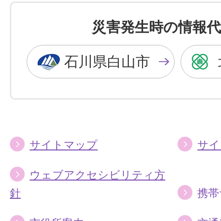
色
色
を
を
災害発生時の情報代
黒
青
色
色
石川県白山市
に
に
す
す
る
る
サイトマップ
サイ
ウェブアクセシビリティ方
針
携帯