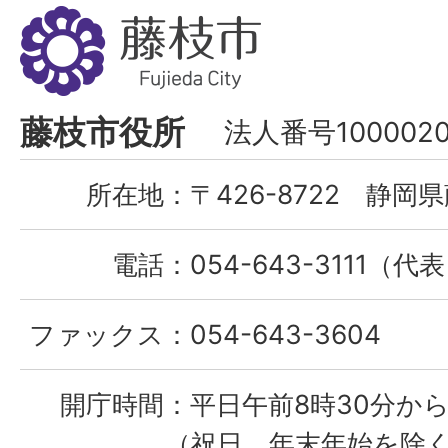
藤
枝
市
Fujieda
藤枝市役所
法人番号1000020
City
所在地：
〒426-8722 静岡県
電話：
054-643-3111（代
ファックス：
054-643-3604
開庁時間：
平日午前8時30分から
（祝日、年末年始を除