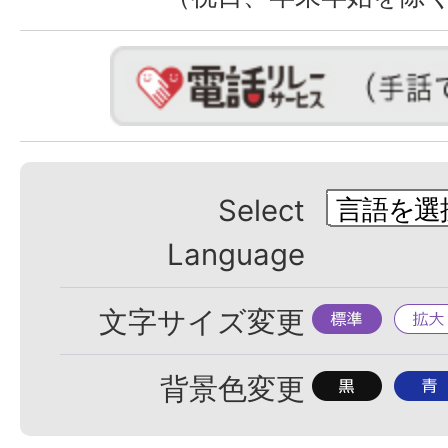
Select
Language
標
拡
文字サイズ変更
準
大
背
背
背景色変更
景
景