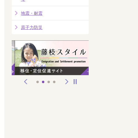
地震・耐震
原子力防災
前へ
次へ
停止
1
2
3
4