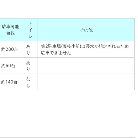
ト
駐車可能
イ
その他
台数
レ
あ
第2駐車場(藤枝小前)は浸水が想定されるため
約200台
り
駐車できません
あ
約50台
り
な
約140台
し