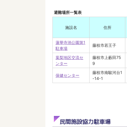
避難場所一覧表
施設名
住所
蓮華寺池公園第1
藤枝市若王子
駐車場
葉梨地区交流セ
藤枝市上藪田75
ンター
9
藤枝市南駿河台1
保健センター
-14-1
民間施設協力駐車場