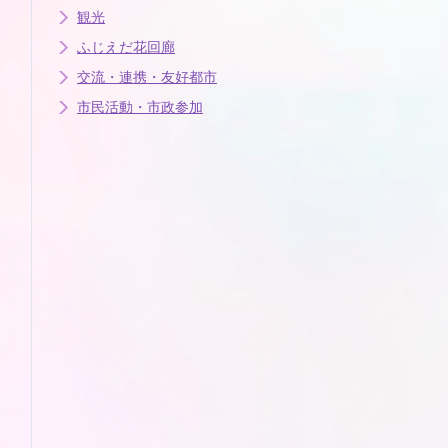
観光
ふじえだ花回廊
交流・連携・友好都市
市民活動・市政参加