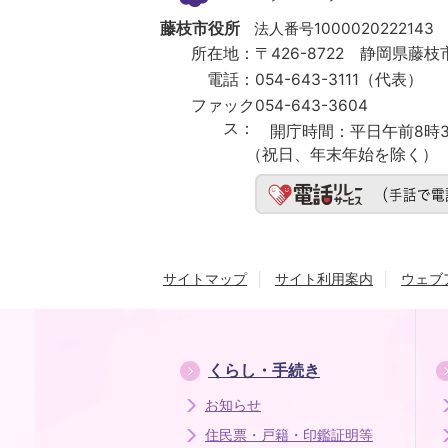
Fujieda
City
藤枝市役所
法人番号1000020222143
所在地：
〒426-8722 静岡県藤枝市
電話：
054-643-3111（代表）
ファック
054-643-3604
ス：
開庁時間：
平日午前8時3
（祝日、年末年始を除く）
サイトマップ
サイト利用案内
ウェブ
くらし・手続き
お知らせ
住民票・戸籍・印鑑証明等