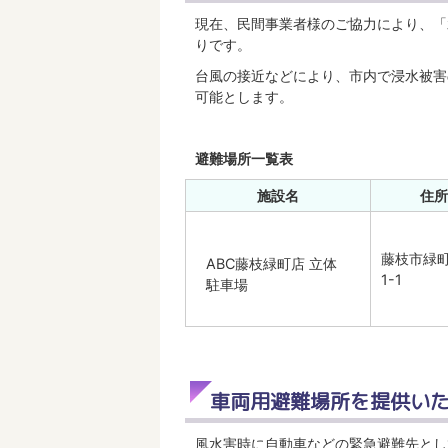
現在、民間事業者様のご協力により、「
りです。
台風の接近などにより、市内で浸水被害
可能とします。
避難場所一覧表
施設名
住所
藤枝市緑町
ABC藤枝緑町店 立体
1-1
駐車場
車両用避難場所を提供い
風水害時に自動車などの緊急避難先とし