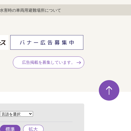
水害時の車両用避難場所について
広告掲載を募集しています。
ペ
ー
ジ
の
先
頭
へ
標
拡