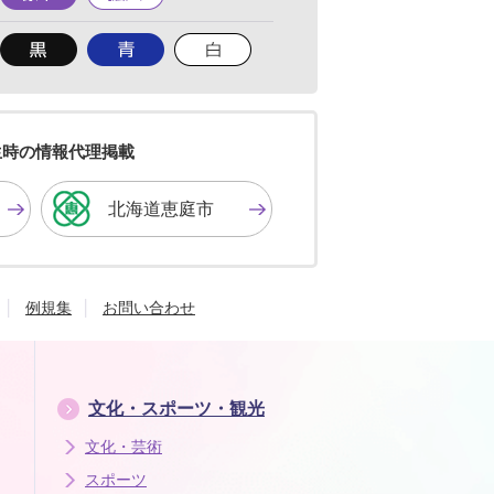
準
大
背
背
背
景
景
景
色
色
色
を
を
を
黒
青
白
色
色
色
生時の情報代理掲載
に
に
に
す
す
す
北海道恵庭市
る
る
る
例規集
お問い合わせ
文化・スポーツ・観光
文化・芸術
スポーツ