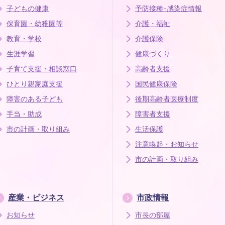
子どもの健康
予防接種･感染症情報
保育園・幼稚園等
介護・福祉
教育・学校
介護保険
生涯学習
健康づくり
子育て支援・相談窓口
高齢者支援
ひとり親家庭支援
国民健康保険
障害のある子ども
後期高齢者医療制度
手当・助成
障害者支援
市の計画・取り組み
生活保護
注意喚起・お知らせ
市の計画・取り組み
産業・ビジネス
市政情報
お知らせ
市長の部屋