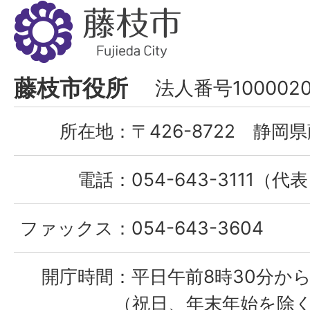
藤
枝
市
Fujieda
藤枝市役所
法人番号1000020
City
所在地：
〒426-8722 静岡県
電話：
054-643-3111（代
ファックス：
054-643-3604
開庁時間：
平日午前8時30分から
（祝日、年末年始を除