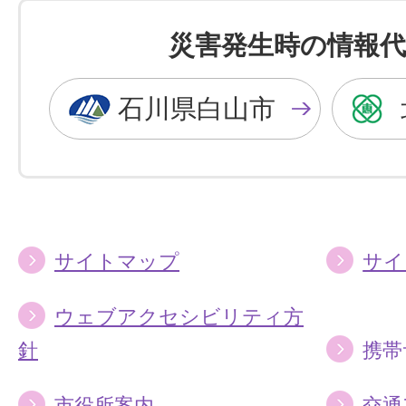
色
色
を
を
災害発生時の情報代
黒
青
色
色
石川県白山市
に
に
す
す
る
る
サイトマップ
サイ
ウェブアクセシビリティ方
針
携帯
市役所案内
交通