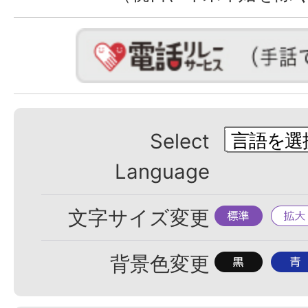
Select
Language
標
拡
文字サイズ変更
準
大
背
背
背景色変更
景
景