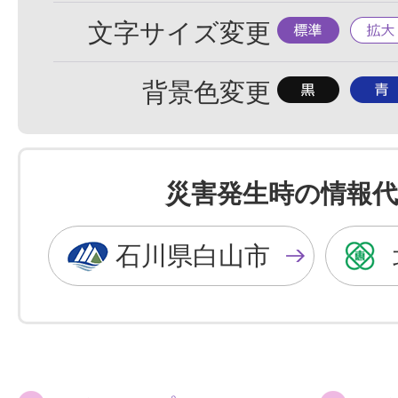
標
拡
文字サイズ変更
準
大
背
背
背景色変更
景
景
色
色
を
を
災害発生時の情報代
黒
青
色
色
石川県白山市
に
に
す
す
る
る