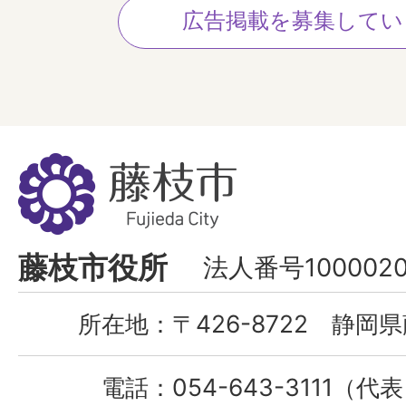
広告掲載を募集してい
藤
枝
市
Fujieda
藤枝市役所
法人番号1000020
City
所在地：
〒426-8722 静岡県
電話：
054-643-3111（代