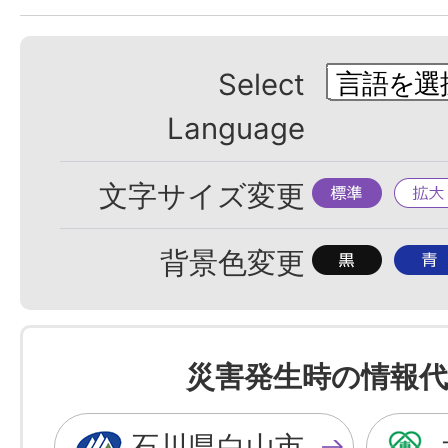
Select
Language
標
拡
文字サイズ変更
準
大
背
背
背景色変更
景
景
色
色
を
を
災害発生時の情報代
黒
青
色
色
石川県白山市