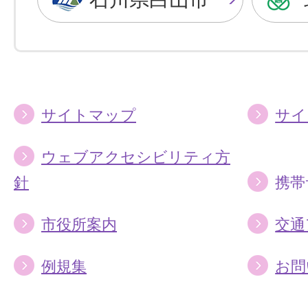
に
に
す
す
る
る
サイトマップ
サイ
ウェブアクセシビリティ方
針
携帯
市役所案内
交通
例規集
お問