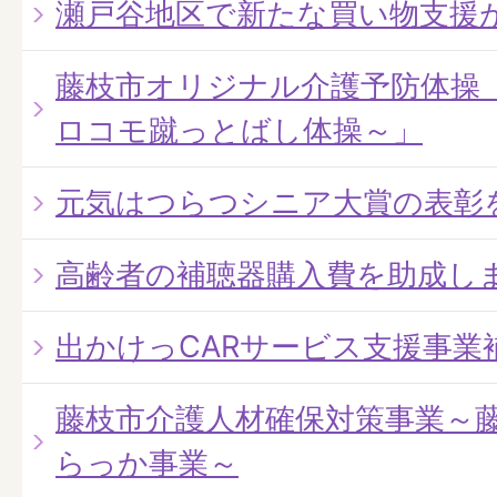
瀬戸谷地区で新たな買い物支援
藤枝市オリジナル介護予防体操
ロコモ蹴っとばし体操～」
元気はつらつシニア大賞の表彰
高齢者の補聴器購入費を助成し
出かけっCARサービス支援事業
藤枝市介護人材確保対策事業～
らっか事業～