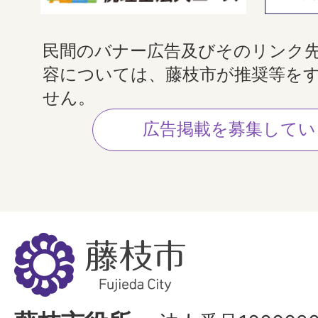
民間のバナー広告及びそのリンク
容については、藤枝市が推奨等を
せん。
広告掲載を募集してい
藤
枝
市
Fujieda