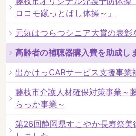
藤枝市オリジナル介護予防体操
ロコモ蹴っとばし体操～」
元気はつらつシニア大賞の表彰
高齢者の補聴器購入費を助成し
出かけっCARサービス支援事業
藤枝市介護人材確保対策事業～
らっか事業～
第26回静岡県すこやか長寿祭美