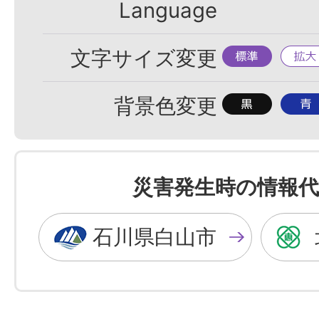
Language
標
拡
文字サイズ変更
準
大
背
背
背景色変更
景
景
色
色
を
を
災害発生時の情報代
黒
青
色
色
石川県白山市
に
に
す
す
る
る