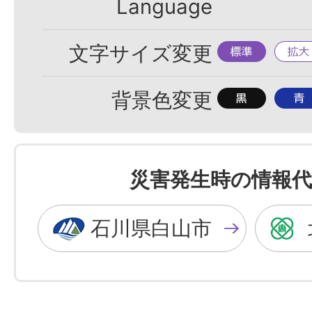
Language
標
拡
文字サイズ変更
準
大
背
背
背景色変更
景
景
色
色
を
を
災害発生時の情報代
黒
青
色
色
石川県白山市
に
に
す
す
る
る