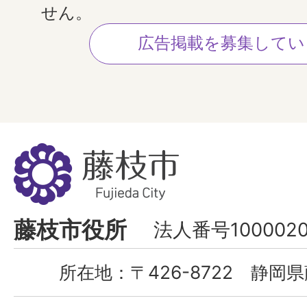
せん。
広告掲載を募集してい
藤
枝
市
Fujieda
藤枝市役所
法人番号1000020
City
所在地：
〒426-8722 静岡県