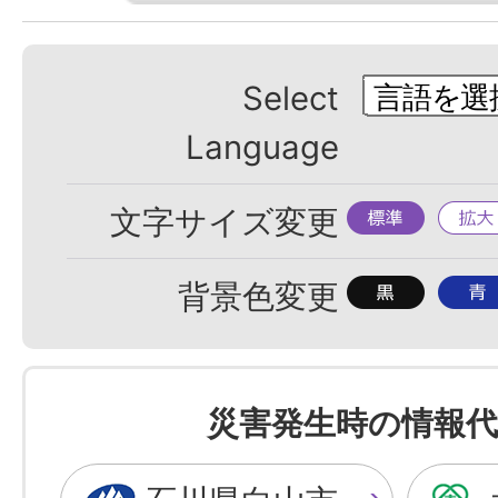
Select
Language
標
拡
文字サイズ変更
準
大
背
背
背景色変更
景
景
色
色
を
を
災害発生時の情報代
黒
青
色
色