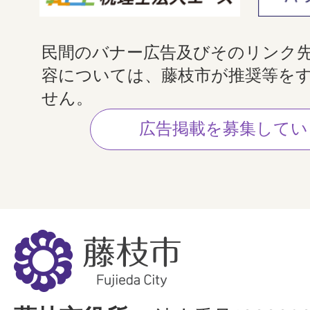
民間のバナー広告及びそのリンク
容については、藤枝市が推奨等を
せん。
広告掲載を募集してい
藤
枝
市
Fujieda