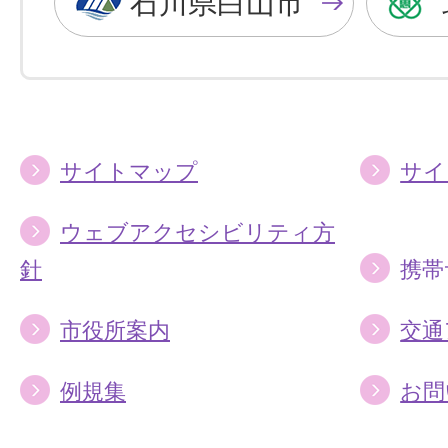
石川県白山市
に
に
す
す
る
る
サイトマップ
サイ
ウェブアクセシビリティ方
針
携帯
市役所案内
交通
例規集
お問