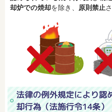
却炉での焼却
を除き、
原則禁止
法律の例外規定により認
却行為（法施行令14条）