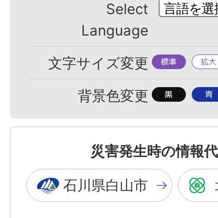
Select
Language
標
拡
文字サイズ変更
準
大
背
背
背景色変更
景
景
色
色
を
を
災害発生時の情報代
黒
青
色
色
石川県白山市
に
に
す
す