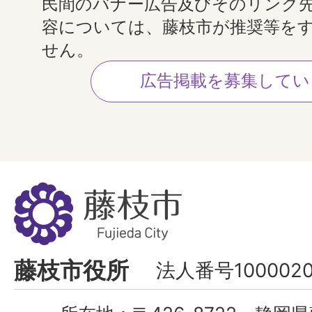
民間のバナー広告及びそのリンク
容については、藤枝市が推奨等を
せん。
広告掲載を募集してい
藤
枝
市
Fujieda
藤枝市役所
法人番号1000020
City