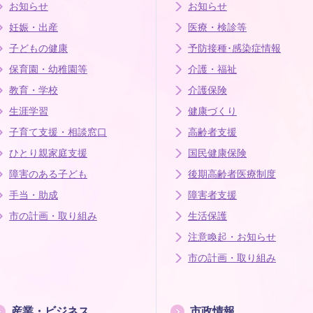
お知らせ
お知らせ
妊娠・出産
医療・検診等
子どもの健康
予防接種･感染症情報
保育園・幼稚園等
介護・福祉
教育・学校
介護保険
生涯学習
健康づくり
子育て支援・相談窓口
高齢者支援
ひとり親家庭支援
国民健康保険
障害のある子ども
後期高齢者医療制度
手当・助成
障害者支援
市の計画・取り組み
生活保護
注意喚起・お知らせ
市の計画・取り組み
産業・ビジネス
市政情報