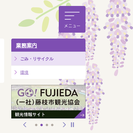
業務案内
ごみ・リサイクル
環境
前へ
次へ
停止
1
2
3
4