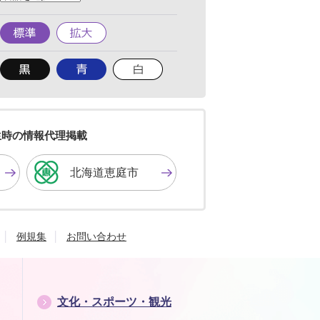
へ
標
拡
準
大
背
背
背
景
景
景
色
色
色
を
を
を
黒
青
白
色
色
色
生時の情報代理掲載
に
に
に
す
す
す
北海道恵庭市
る
る
る
例規集
お問い合わせ
文化・スポーツ・観光