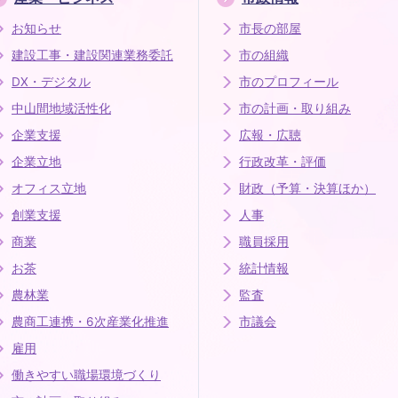
お知らせ
市長の部屋
建設工事・建設関連業務委託
市の組織
DX・デジタル
市のプロフィール
中山間地域活性化
市の計画・取り組み
企業支援
広報・広聴
企業立地
行政改革・評価
オフィス立地
財政（予算・決算ほか）
創業支援
人事
商業
職員採用
お茶
統計情報
農林業
監査
農商工連携・6次産業化推進
市議会
雇用
働きやすい職場環境づくり