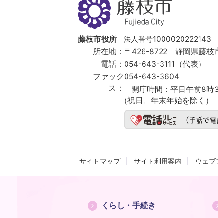
枝
市
Fujieda
City
藤枝市役所
法人番号1000020222143
所在地：
〒426-8722 静岡県藤枝市
電話：
054-643-3111（代表）
ファック
054-643-3604
ス：
開庁時間：
平日午前8時3
（祝日、年末年始を除く）
サイトマップ
サイト利用案内
ウェブ
くらし・手続き