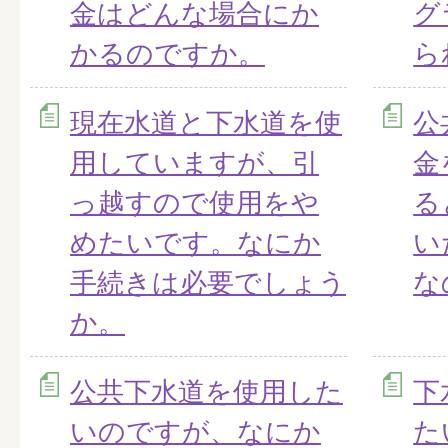
金はどんな場合にか
グ
かるのですか。
ら
現在水道と下水道を使
公
用していますが、引
金
っ越すので使用をや
る
めたいです。なにか
い
手続きは必要でしょう
な
か。
公共下水道を使用した
下
いのですが、なにか
た