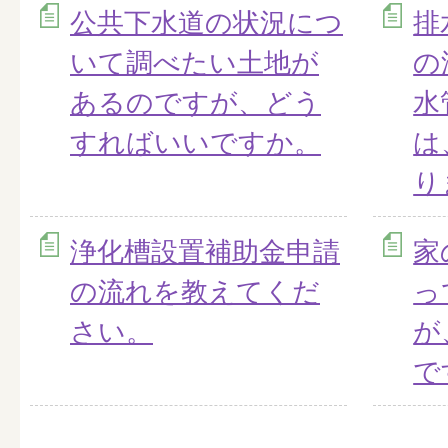
公共下水道の状況につ
排
いて調べたい土地が
の
あるのですが、どう
水
すればいいですか。
は
り
浄化槽設置補助金申請
家
の流れを教えてくだ
っ
さい。
が
で