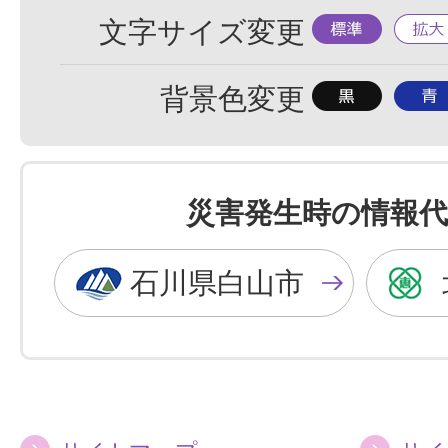
標
拡
文字サイズ変更
準
大
背
背
背景色変更
景
景
色
色
を
を
災害発生時の情報代
黒
青
色
色
石川県白山市
に
に
す
す
る
る