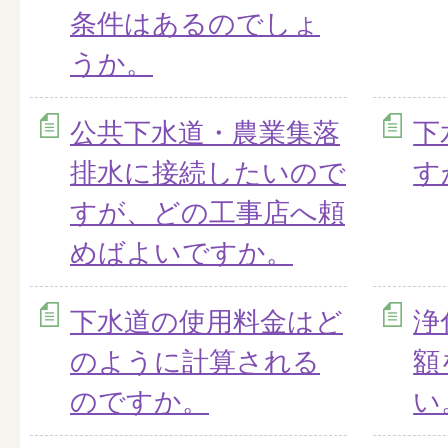
条件はあるのでしょ
うか。
公共下水道・農業集落
下
排水に接続したいので
す
すが、どの工事店へ頼
めばよいですか。
下水道の使用料金はど
浄
のように計算される
額
のですか。
い