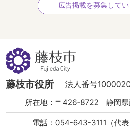
広告掲載を募集してい
藤
枝
市
Fujieda
藤枝市役所
法人番号1000020
City
所在地：
〒426-8722 静岡県
電話：
054-643-3111（代