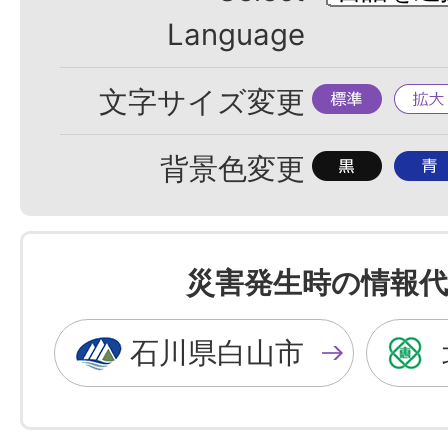
Language
標
拡
文字サイズ変更
準
大
背
背
背景色変更
景
景
色
色
を
を
災害発生時の情報代
黒
青
色
色
石川県白山市
に
に
す
す