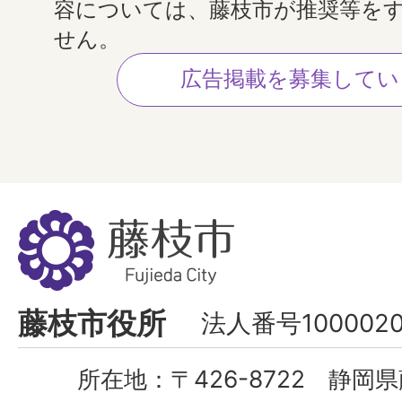
容については、藤枝市が推奨等を
せん。
広告掲載を募集してい
藤
枝
市
Fujieda
藤枝市役所
法人番号1000020
City
所在地：
〒426-8722 静岡県