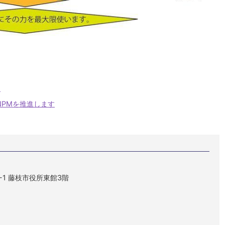
て
定
PMを推進します
1-1 藤枝市役所東館3階