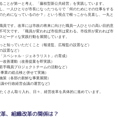
ることが第一と考え、「藤枝型新公共経営」を実践しています。
し、一人ひとりが市長になったつもりで「何のためにその仕事をする
のためになっているのか？」という視点で根っこから見直し、一丸と
職員です。改革には市政の将来に向けた職員一人ひとりの高い目的意
不可欠です。「職員が変われば市役所は変わる。市役所が変われば市
スピーディな実践行動を展開しています。
っと知っていただくこと（報道監、広報監の設置など）
の設置など）
「スペシャル・ジェネラリスト」の育成）
一改善運動（改善提案を即実践）
若手職員プロジェクトチームの活動など）
全事業の総点検と併せて実施）
施策（各部の新鮮な事業展開）
会議や行政経営会議の運営など)
たくさん取り入れ、日々、経営改革を具体的に進めています。
改革、組織改革の関係は？