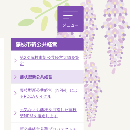
藤枝市新公共経営
第2次藤枝市新公共経営大綱を策
定
藤枝型新公共経営
藤枝型新公共経営（NPM）によ
るPDCAサイクル
元気なまち藤枝を目指した藤枝
型NPMを推進します
新公共経営若手プロジェクトチ