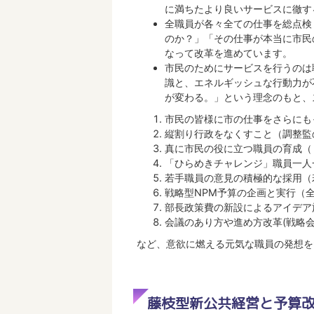
に満ちたより良いサービスに徹す
全職員が各々全ての仕事を総点検
のか？」「その仕事が本当に市民
なって改革を進めています。
市民のためにサービスを行うのは
識と、エネルギッシュな行動力が
が変わる。」という理念のもと、
市民の皆様に市の仕事をさらにも
縦割り行政をなくすこと（調整監
真に市民の役に立つ職員の育成（
「ひらめきチャレンジ」職員一人
若手職員の意見の積極的な採用（
戦略型NPM予算の企画と実行（
部長政策費の新設によるアイデア
会議のあり方や進め方改革(戦略
など、意欲に燃える元気な職員の発想を
藤枝型新公共経営と予算