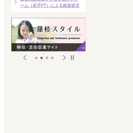
ーム（若手PT）による政策提言
前へ
次へ
停止
1
2
3
4