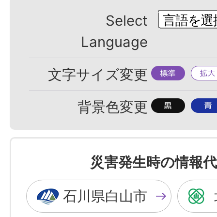
Select
Language
標
拡
文字サイズ変更
準
大
背
背
背景色変更
景
景
色
色
を
を
災害発生時の情報代
黒
青
色
色
石川県白山市
に
に