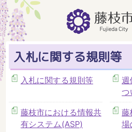
入札に関する規則等
入札に関する規則等
週
つ
藤枝市における情報共
藤
有システム(ASP)
場