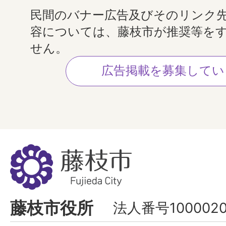
民間のバナー広告及びそのリンク
容については、藤枝市が推奨等を
せん。
広告掲載を募集してい
藤
枝
市
Fujieda
藤枝市役所
法人番号1000020
City