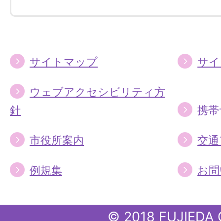
す
す
る
る
サイトマップ
サイ
ウェブアクセシビリティ方
針
携帯
市役所案内
交通
例規集
お問
© 2018 FUJIEDA 