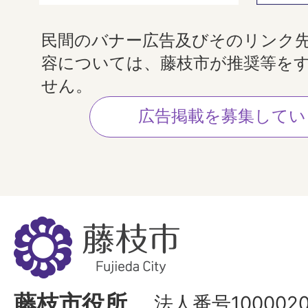
民間のバナー広告及びそのリンク
容については、藤枝市が推奨等を
せん。
広告掲載を募集してい
藤
枝
市
Fujieda
藤枝市役所
法人番号1000020