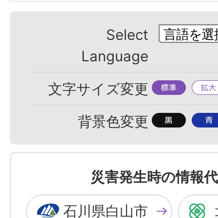
Select
Language
標
拡
文字サイズ変更
準
大
背
背
背景色変更
景
景
色
色
を
を
災害発生時の情報代
黒
青
色
色
石川県白山市