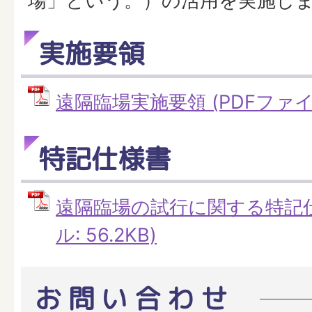
場」という。）の活用を実施し
実施要領
遠隔臨場実施要領 (PDFファイル:
特記仕様書
遠隔臨場の試行に関する特記仕
ル: 56.2KB)
お問い合わせ