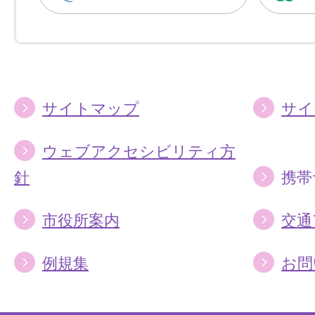
に
に
す
す
る
る
サイトマップ
サイ
ウェブアクセシビリティ方
針
携帯
市役所案内
交通
例規集
お問