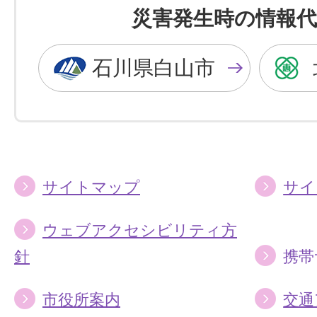
を
を
災害発生時の情報代
黒
青
色
色
石川県白山市
に
に
す
す
る
る
サイトマップ
サイ
ウェブアクセシビリティ方
針
携帯
市役所案内
交通