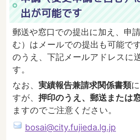
出が可能です
郵送や窓口での提出に加え、申
む）はメールでの提出も可能で
のうえ、下記メールアドレスに
す。
なお、
実績報告兼請求関係書類
に
すが、
押印のうえ、郵送または
ますのでご注意ください。
bosai@city.fujieda.lg.jp