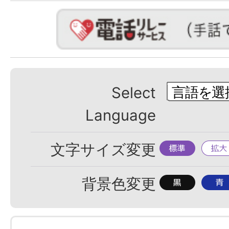
Select
Language
標
拡
文字サイズ変更
準
大
背
背
背景色変更
景
景
色
色