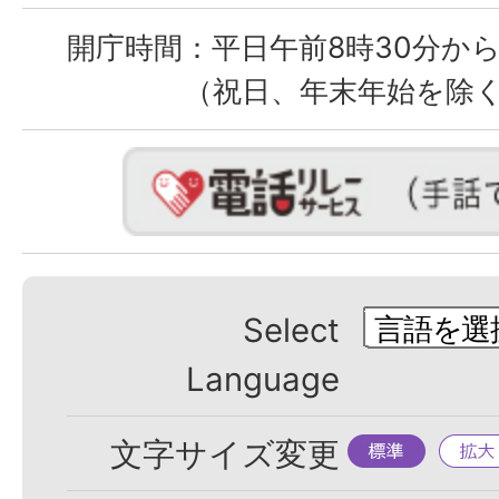
開庁時間：
平日午前8時30分から
（祝日、年末年始を除
Select
Language
標
拡
文字サイズ変更
準
大