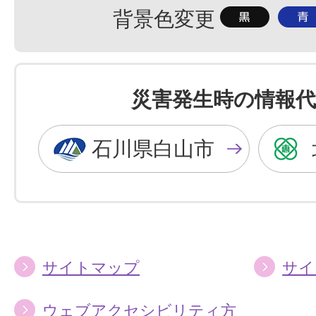
背
背
背景色変更
景
景
色
色
を
を
災害発生時の情報代
黒
青
色
色
石川県白山市
に
に
す
す
る
る
サイトマップ
サイ
ウェブアクセシビリティ方