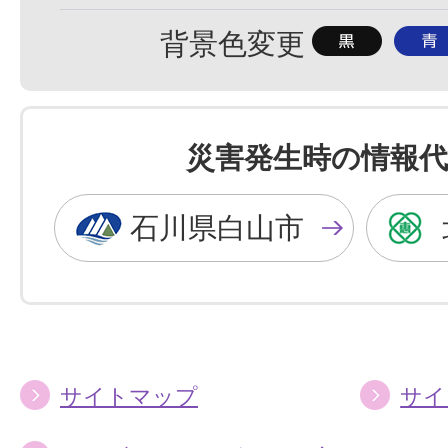
準
大
背
背
背景色変更
景
景
色
色
を
を
災害発生時の情報代
黒
青
色
色
石川県白山市
に
に
す
す
る
る
サイトマップ
サイ