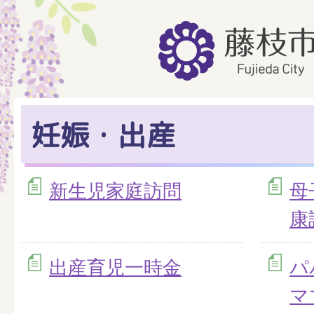
妊娠・出産
新生児家庭訪問
母
康
出産育児一時金
パ
マ