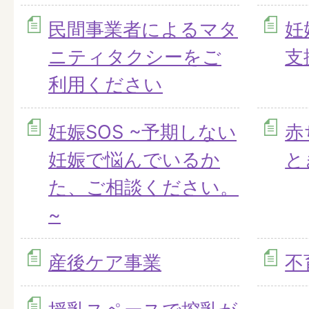
民間事業者によるマタ
妊
ニティタクシーをご
支
利用ください
妊娠SOS ~予期しない
赤
妊娠で悩んでいるか
と
た、ご相談ください。
~
産後ケア事業
不