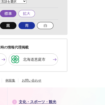
へ
標
拡
準
大
背
背
背
景
景
景
色
色
色
を
を
を
黒
青
白
色
色
色
生時の情報代理掲載
に
に
に
す
す
す
北海道恵庭市
る
る
る
例規集
お問い合わせ
文化・スポーツ・観光