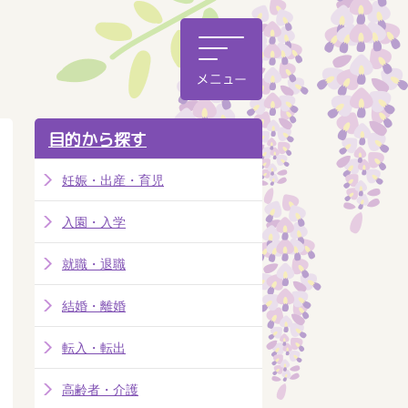
目的から探す
妊娠・出産・育児
入園・入学
就職・退職
結婚・離婚
転入・転出
高齢者・介護