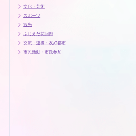
文化・芸術
スポーツ
観光
ふじえだ花回廊
交流・連携・友好都市
市民活動・市政参加