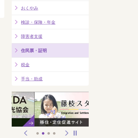
おくやみ
検診・保険・年金
障害者支援
住民票・証明
税金
手当・助成
前へ
次へ
停止
1
2
3
4