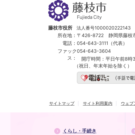
藤
枝
市
Fujieda
City
藤枝市役所
法人番号1000020222143
所在地：
〒426-8722 静岡県藤枝市
電話：
054-643-3111（代表）
ファック
054-643-3604
ス：
開庁時間：
平日午前8時3
（祝日、年末年始を除く）
サイトマップ
サイト利用案内
ウェブ
くらし・手続き