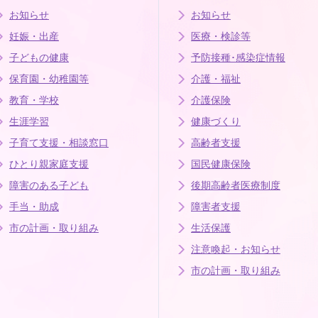
お知らせ
お知らせ
妊娠・出産
医療・検診等
子どもの健康
予防接種･感染症情報
保育園・幼稚園等
介護・福祉
教育・学校
介護保険
生涯学習
健康づくり
子育て支援・相談窓口
高齢者支援
ひとり親家庭支援
国民健康保険
障害のある子ども
後期高齢者医療制度
手当・助成
障害者支援
市の計画・取り組み
生活保護
注意喚起・お知らせ
市の計画・取り組み