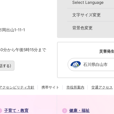
Select Language
文字サイズ変更
背景色変更
岡出山1-11-1
0分から午後5時15分まで
災害発
石川県白山市
アクセシビリティ方針
携帯サイト
市役所案内
交通アクセス
子育て・教育
健康・福祉