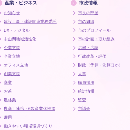
産業・ビジネス
市政情報
お知らせ
市長の部屋
建設工事・建設関連業務委託
市の組織
DX・デジタル
市のプロフィール
中山間地域活性化
市の計画・取り組み
企業支援
広報・広聴
企業立地
行政改革・評価
オフィス立地
財政（予算・決算ほか）
創業支援
人事
商業
職員採用
お茶
統計情報
農林業
監査
農商工連携・6次産業化推進
市議会
雇用
働きやすい職場環境づくり