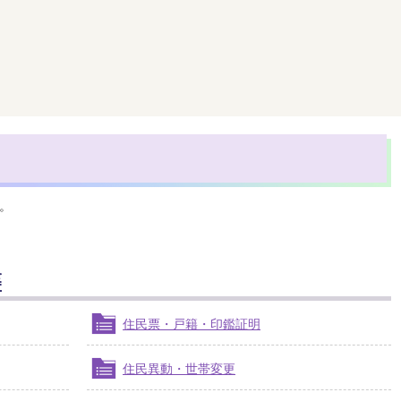
。
等
住民票・戸籍・印鑑証明
住民異動・世帯変更