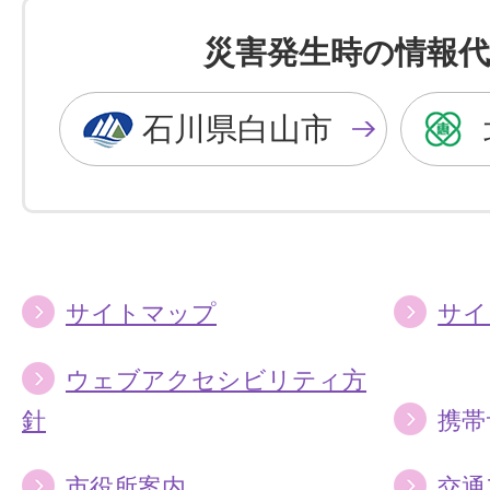
色
色
を
を
災害発生時の情報代
黒
青
色
色
石川県白山市
に
に
す
す
る
る
サイトマップ
サイ
ウェブアクセシビリティ方
針
携帯
市役所案内
交通