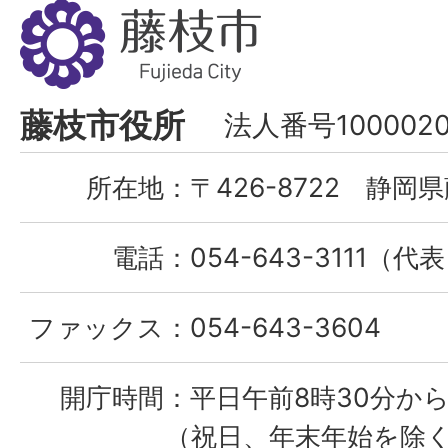
藤
枝
市
Fujieda
藤枝市役所
法人番号1000020
City
所在地：
〒426-8722 静岡県
電話：
054-643-3111（代
ファックス：
054-643-3604
開庁時間：
平日午前8時30分から
（祝日、年末年始を除