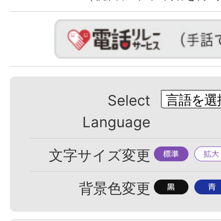
Select
Language
標
拡
文字サイズ変更
準
大
背
背
背景色変更
景
景