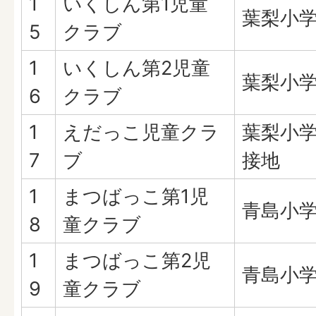
1
いくしん第1児童
葉梨小
5
クラブ
1
いくしん第2児童
葉梨小
6
クラブ
1
えだっこ児童クラ
葉梨小
7
ブ
接地
1
まつばっこ第1児
青島小
8
童クラブ
1
まつばっこ第2児
青島小
9
童クラブ