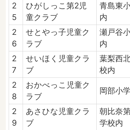
2
ひがしっこ第2児
青島東
5
童クラブ
内
2
せとやっ子児童ク
瀬戸谷
6
ラブ
内
2
せいほく児童クラ
葉梨西
7
ブ
校内
2
おかべっこ児童ク
岡部小
8
ラブ
2
あさひな児童クラ
朝比奈
9
ブ
学校内