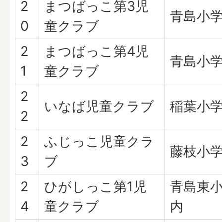
2
まつばっこ第3児
青島小
0
童クラブ
2
まつばっこ第4児
青島小
1
童クラブ
2
いなば児童クラブ
稲葉小
2
2
ふじっこ児童クラ
藤枝小
3
ブ
2
ひがしっこ第1児
青島東
4
童クラブ
内