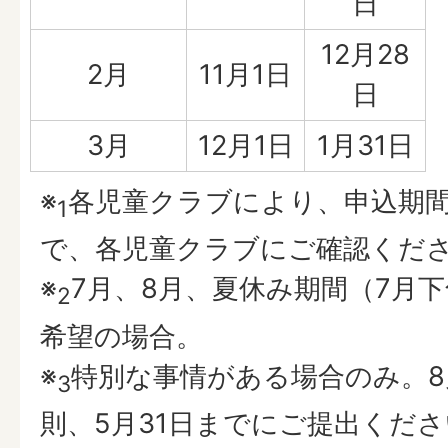
日
12月28
2月
11月1日
日
3月
12月1日
1月31日
※
各児童クラブにより、申込期
1
で、各児童クラブにご確認くだ
※
7月、8月、夏休み期間（7月
2
希望の場合。
※
特別な事情がある場合のみ。8
3
則、5月31日までにご提出くだ