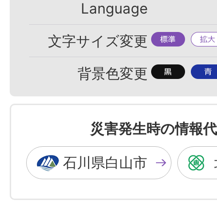
Language
標
拡
文字サイズ変更
準
大
背
背
背景色変更
景
景
色
色
を
を
災害発生時の情報代
黒
青
色
色
石川県白山市
に
に
す
す
る
る