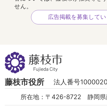
せん。
広告掲載を募集してい
藤
枝
市
Fujieda
藤枝市役所
法人番号1000020
City
所在地：
〒426-8722 静岡県