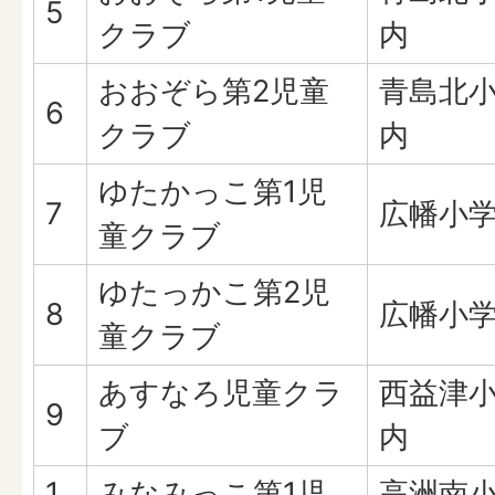
5
クラブ
内
おおぞら第2児童
青島北
6
クラブ
内
ゆたかっこ第1児
7
広幡小
童クラブ
ゆたっかこ第2児
8
広幡小
童クラブ
あすなろ児童クラ
西益津
9
ブ
内
1
みなみっこ第1児
高洲南