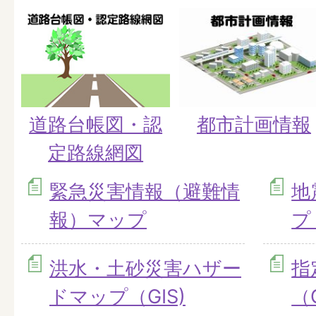
道路台帳図・認
都市計画情報
定路線網図
緊急災害情報（避難情
地
報）マップ
プ
洪水・土砂災害ハザー
指
ドマップ（GIS)
（G