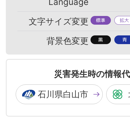
Language
標
拡
文字サイズ変更
準
大
背
背
背景色変更
景
景
色
色
を
を
災害発生時の情報代
黒
青
色
色
石川県白山市
に
に
す
す
る
る