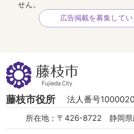
せん。
広告掲載を募集してい
藤
枝
市
Fujieda
藤枝市役所
法人番号1000020
City
所在地：
〒426-8722 静岡県