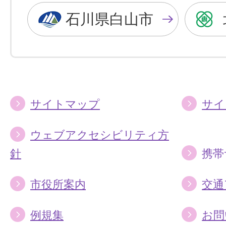
色
色
石川県白山市
に
に
す
す
る
る
サイトマップ
サイ
ウェブアクセシビリティ方
針
携帯
市役所案内
交通
例規集
お問