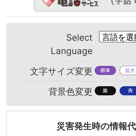
Select
Language
標
拡
文字サイズ変更
準
大
背
背
背景色変更
景
景
色
色
を
を
災害発生時の情報代
黒
青