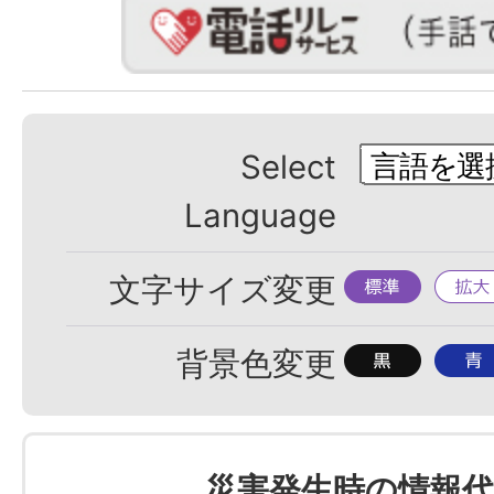
Select
Language
標
拡
文字サイズ変更
準
大
背
背
背景色変更
景
景
色
色
を
を
災害発生時の情報代