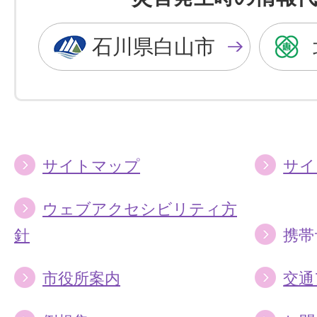
黒
青
色
色
石川県白山市
に
に
す
す
る
る
サイトマップ
サイ
ウェブアクセシビリティ方
針
携帯
市役所案内
交通