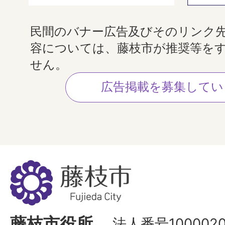
民間のバナー広告及びそのリンク
容については、藤枝市が推奨等を
せん。
広告掲載を募集してい
藤
枝
市
Fujieda
藤枝市役所
法人番号1000020