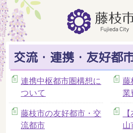
交流・連携・友好都
連携中枢都市圏構想に
藤
ついて
業
藤枝市の友好都市・交
【
流都市
山