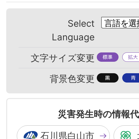
Select
Language
標
拡
文字サイズ変更
準
大
背
背
背景色変更
景
景
色
色
を
を
災害発生時の情報代
黒
青
色
色
石川県白山市