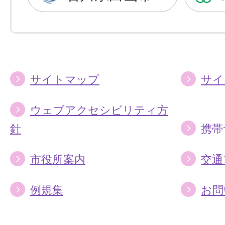
に
に
す
す
る
る
サイトマップ
サイ
ウェブアクセシビリティ方
針
携帯
市役所案内
交通
例規集
お問