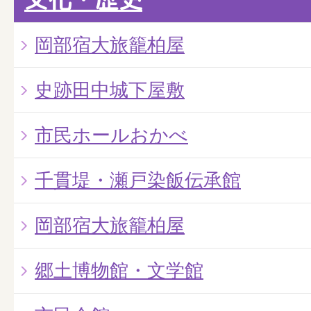
岡部宿大旅籠柏屋
史跡田中城下屋敷
市民ホールおかべ
千貫堤・瀬戸染飯伝承館
岡部宿大旅籠柏屋
郷土博物館・文学館