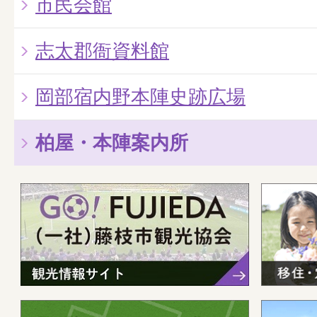
市民会館
志太郡衙資料館
岡部宿内野本陣史跡広場
柏屋・本陣案内所