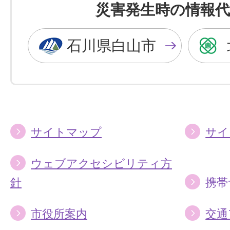
を
を
災害発生時の情報代
黒
青
色
色
石川県白山市
に
に
す
す
る
る
サイトマップ
サイ
ウェブアクセシビリティ方
針
携帯
市役所案内
交通