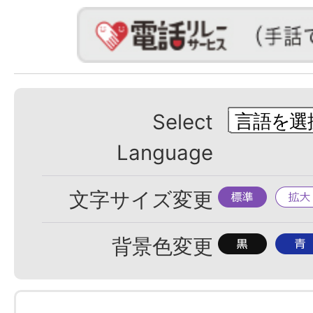
Select
Language
標
拡
文字サイズ変更
準
大
背
背
背景色変更
景
景
色
色