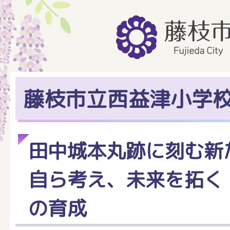
藤枝市立西益津小学
田中城本丸跡に刻む新
自ら考え、未来を拓く
の育成