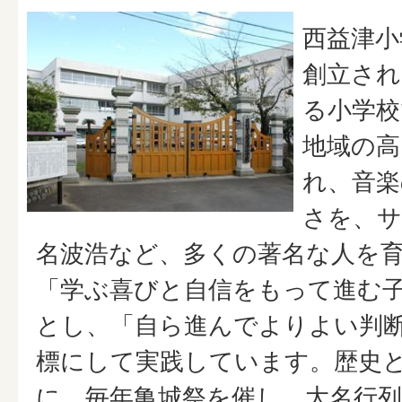
西益津小
創立され
る小学校
地域の高
れ、音楽
さを、サ
名波浩など、多くの著名な人を
「学ぶ喜びと自信をもって進む
とし、「自ら進んでよりよい判
標にして実践しています。歴史
に、毎年亀城祭を催し、大名行