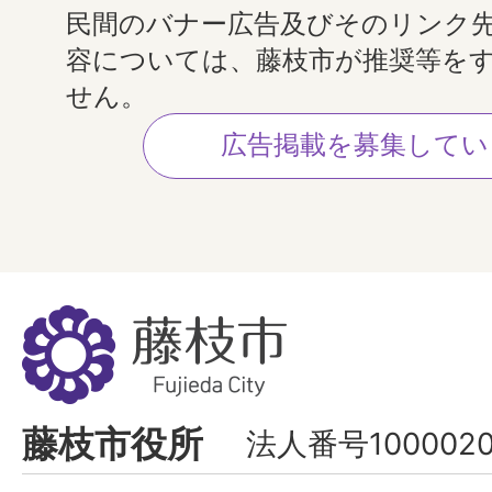
民間のバナー広告及びそのリンク
容については、藤枝市が推奨等を
せん。
広告掲載を募集してい
藤
枝
市
Fujieda
藤枝市役所
法人番号1000020
City