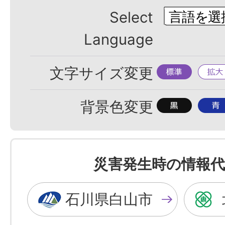
Select
Language
標
拡
文字サイズ変更
準
大
背
背
背景色変更
景
景
色
色
を
を
災害発生時の情報代
黒
青
色
色
石川県白山市
に
に