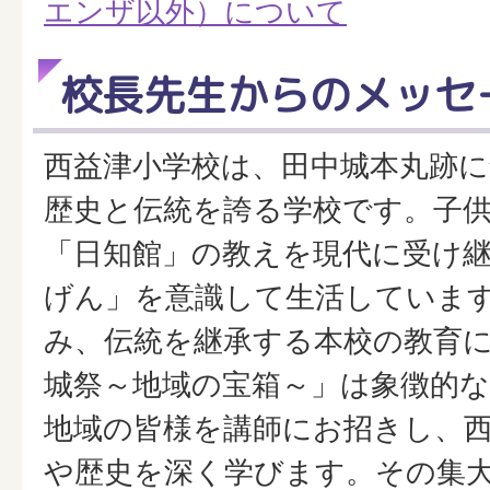
エンザ以外）について
校長先生からのメッセ
西益津小学校は、田中城本丸跡
歴史と伝統を誇る学校です。子
「日知館」の教えを現代に受け
げん」を意識して生活していま
み、伝統を継承する本校の教育
城祭～地域の宝箱～」は象徴的
地域の皆様を講師にお招きし、
や歴史を深く学びます。その集大