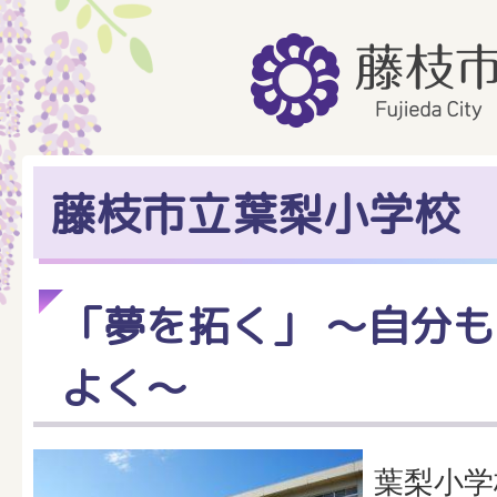
藤枝市立葉梨小学校
「夢を拓く」 ～自分も
よく～
葉梨小学