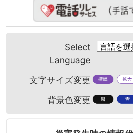
Select
Language
標
拡
文字サイズ変更
準
大
背
背
背景色変更
景
景
色
色
を
を