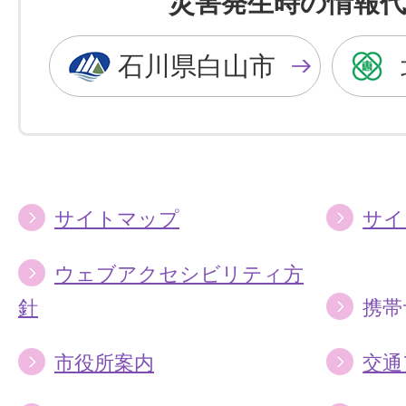
災害発生時の情報代
黒
青
色
色
石川県白山市
に
に
す
す
る
る
サイトマップ
サイ
ウェブアクセシビリティ方
針
携帯
市役所案内
交通