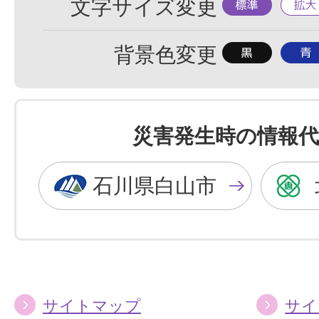
標
拡
文字サイズ変更
準
大
背
背
背景色変更
景
景
色
色
を
を
災害発生時の情報代
黒
青
色
色
石川県白山市
に
に
す
す
る
る
サイトマップ
サイ