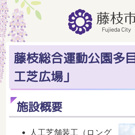
藤枝総合運動公園多
工芝広場」
施設概要
人工芝舗装工（ロング