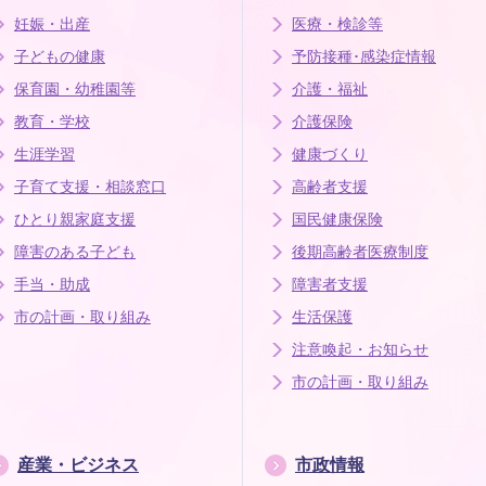
妊娠・出産
医療・検診等
子どもの健康
予防接種･感染症情報
保育園・幼稚園等
介護・福祉
教育・学校
介護保険
生涯学習
健康づくり
子育て支援・相談窓口
高齢者支援
ひとり親家庭支援
国民健康保険
障害のある子ども
後期高齢者医療制度
手当・助成
障害者支援
市の計画・取り組み
生活保護
注意喚起・お知らせ
市の計画・取り組み
産業・ビジネス
市政情報