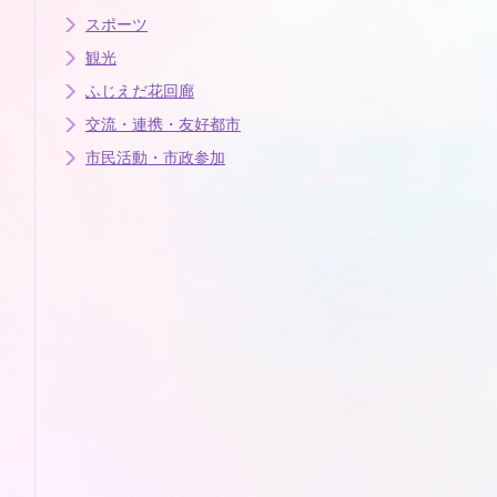
スポーツ
観光
ふじえだ花回廊
交流・連携・友好都市
市民活動・市政参加