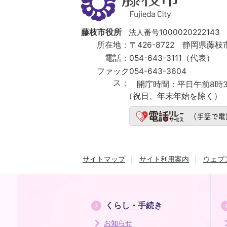
市
Fujieda
City
藤枝市役所
法人番号1000020222143
所在地：
〒426-8722 静岡県藤枝市
電話：
054-643-3111（代表）
ファック
054-643-3604
ス：
開庁時間：
平日午前8時3
（祝日、年末年始を除く）
サイトマップ
サイト利用案内
ウェブ
くらし・手続き
お知らせ