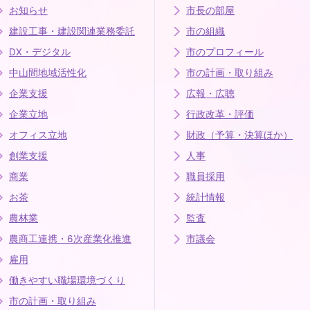
お知らせ
市長の部屋
建設工事・建設関連業務委託
市の組織
DX・デジタル
市のプロフィール
中山間地域活性化
市の計画・取り組み
企業支援
広報・広聴
企業立地
行政改革・評価
オフィス立地
財政（予算・決算ほか）
創業支援
人事
商業
職員採用
お茶
統計情報
農林業
監査
農商工連携・6次産業化推進
市議会
雇用
働きやすい職場環境づくり
市の計画・取り組み