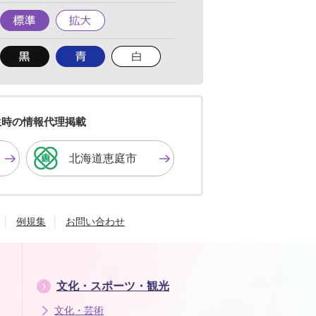
標
拡
準
大
背
背
背
景
景
景
色
色
色
を
を
を
黒
青
白
色
色
色
生時の情報代理掲載
に
に
に
す
す
す
北海道恵庭市
る
る
る
例規集
お問い合わせ
文化・スポーツ・観光
文化・芸術