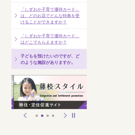
「しずおか子育て優待カード」
は、どのお店でどんな特典を受
けることができますか？
「しずおか子育て優待カード」
はどこでもらえますか？
子どもを預けたいのですが、ど
のような施設がありますか。
前へ
次へ
停止
1
2
3
4